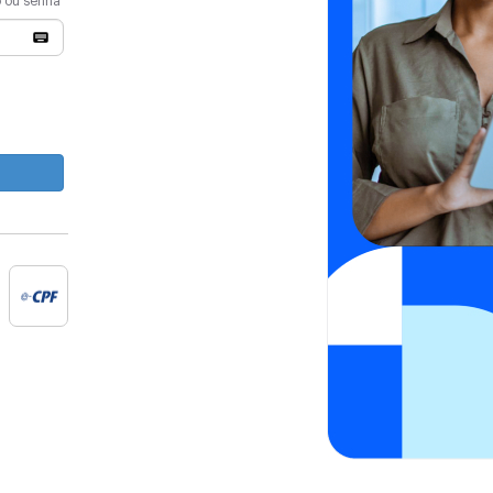
o ou senha
e-cpf